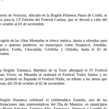
uerto de Veracruz, ubicado en la Región Primeros Pasos de Cortés, te
ra para la 13ª Edición del Festival Catrina, que se llevará a cabo del
e octubre al 01 de noviembre.
egión de las Altas Montañas te ofrece música, danza y ofrendas para
ar a quienes partieron, en municipios como Huatusco, Amatlán,
golica, Fortín, Chocamán, Córdoba y Orizaba, hasta el 02 de
embre.
a Región Totonaca, Martínez de la Torre albergará el IV Festival
as Viven; en Misantla se realizará el Festival Todos Santos y no
es perderte en Papantla el Festival Ninín, un tributo a las almas que
esan, del 29 de octubre al 02 de noviembre.
Región Huasteca celebrará el emblemático Xantolo, una de las
festaciones más representativas del Día de Muertos, en municipios
 Platón Sánchez, Tampico Alto, Tantoyuca, Tempoal y Castillo de