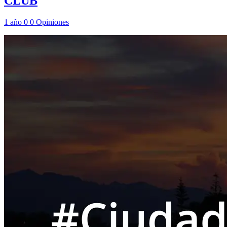
CLUB
1 año
0
0
Opiniones