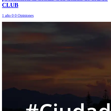
CLUB
1 año
0
0
Opiniones