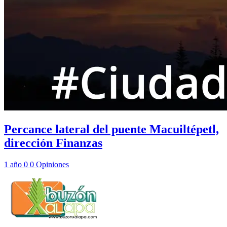
Percance lateral del puente Macuiltépetl,
dirección Finanzas
1 año
0
0
Opiniones