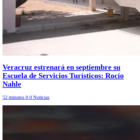
Veracruz estrenará en septiembre su
Escuela de Servicios Turísticos: Rocío
Nahle
52 minutos
0
0
Noticias