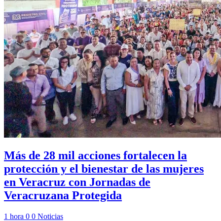
Más de 28 mil acciones fortalecen la
protección y el bienestar de las mujeres
en Veracruz con Jornadas de
Veracruzana Protegida
1 hora
0
0
Noticias