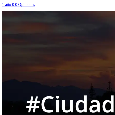
1 año
0
0
Opiniones