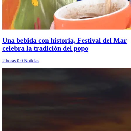
Una bebida con historia, Festival del Mar
celebra la tradición del popo
2 horas
0
0
Noticias