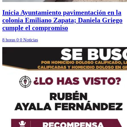
Inicia Ayuntamiento pavimentación en la
colonia Emiliano Zapata; Daniela Griego
cumple el compromiso
8 horas
0
0
Noticias