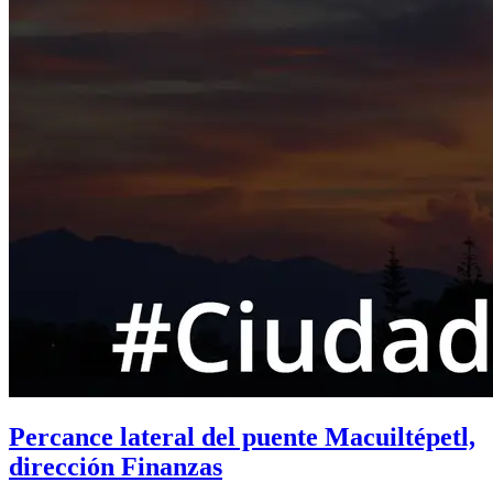
Percance lateral del puente Macuiltépetl,
dirección Finanzas