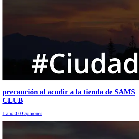
precaución al acudir a la tienda de SAMS
CLUB
1 año
0
0
Opiniones