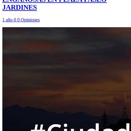
JARDINES
1 año
0
0
Opiniones