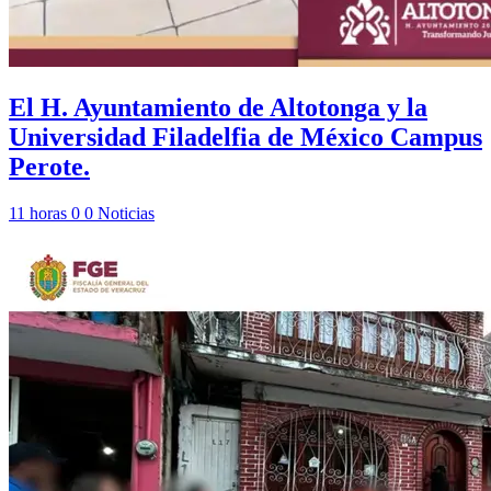
El H. Ayuntamiento de Altotonga y la
Universidad Filadelfia de México Campus
Perote.
11 horas
0
0
Noticias