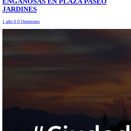
ENGAÑOSAS EN PLAZA PASEO
JARDINES
1 año
0
0
Opiniones