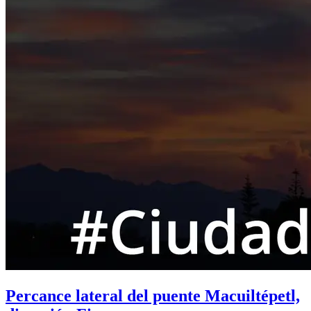
Percance lateral del puente Macuiltépetl,