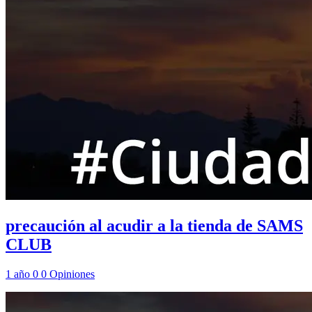
precaución al acudir a la tienda de SAMS
CLUB
1 año
0
0
Opiniones