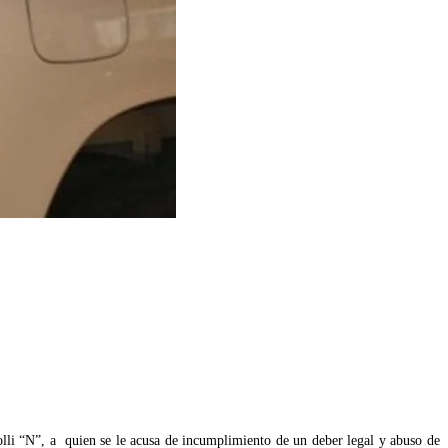
Yolli “N”, a quien se le acusa de incumplimiento de un deber legal y abuso de