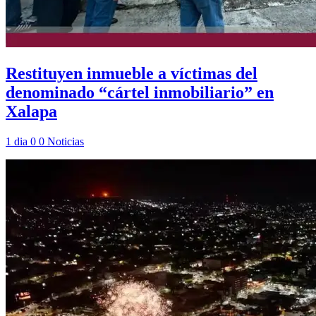
Restituyen inmueble a víctimas del
denominado “cártel inmobiliario” en
Xalapa
1 dia
0
0
Noticias