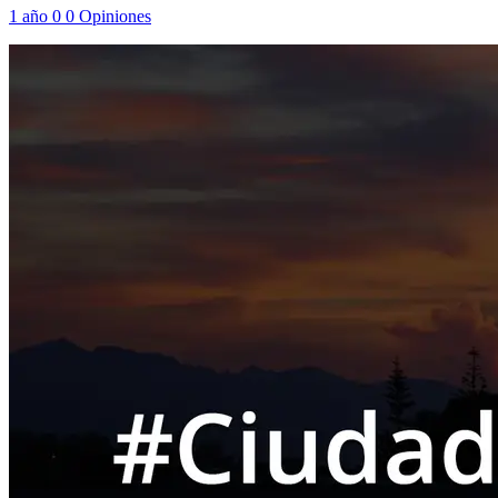
1 año
0
0
Opiniones