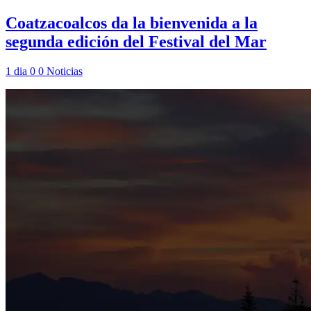
Coatzacoalcos da la bienvenida a la
segunda edición del Festival del Mar
1 dia
0
0
Noticias