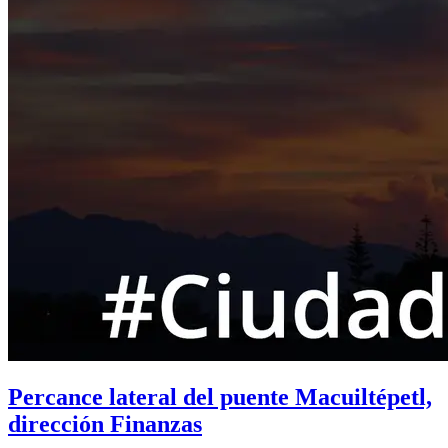
Percance lateral del puente Macuiltépetl,
dirección Finanzas