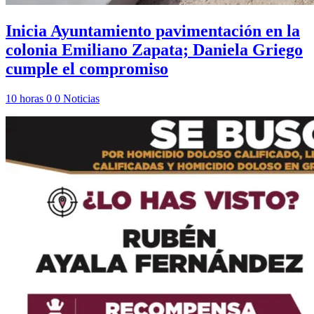
Inicia Ayuntamiento pavimentación en la
colonia Emiliano Zapata; Daniela Griego
cumple el compromiso
10 horas
0
0
Noticias