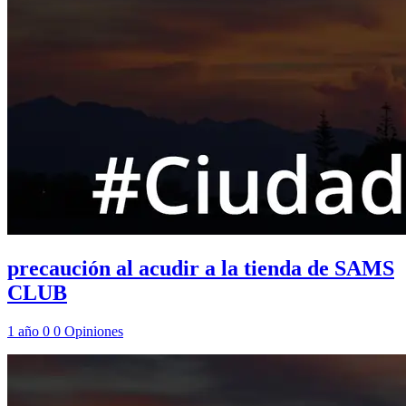
precaución al acudir a la tienda de SAMS
CLUB
1 año
0
0
Opiniones