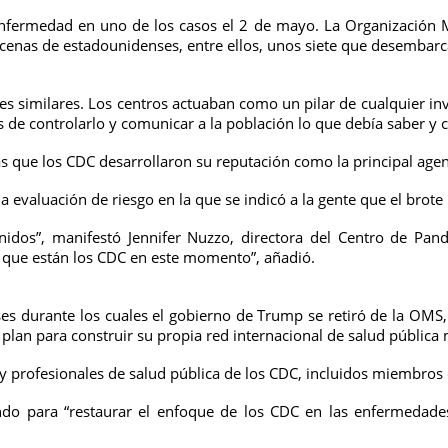
enfermedad en uno de los casos el 2 de mayo. La Organización M
docenas de estadounidenses, entre ellos, unos siete que desemba
s similares. Los centros actuaban como un pilar de cualquier inv
s de controlarlo y comunicar a la población lo que debía saber y
s que los CDC desarrollaron su reputación como la principal age
 la evaluación de riesgo en la que se indicó a la gente que el br
dos”, manifestó Jennifer Nuzzo, directora del Centro de Pan
al que están los CDC en este momento”, añadió.
 durante los cuales el gobierno de Trump se retiró de la OMS, e
an para construir su propia red internacional de salud pública 
 y profesionales de salud pública de los CDC, incluidos miembro
do para “restaurar el enfoque de los CDC en las enfermedades i