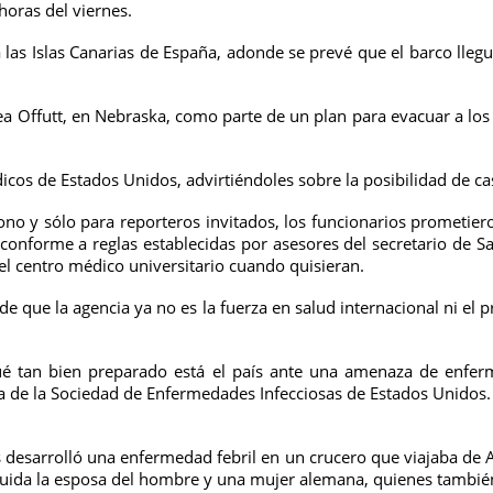
horas del viernes.
las Islas Canarias de España, adonde se prevé que el barco llegu
ea Offutt, en Nebraska, como parte de un plan para evacuar a lo
icos de Estados Unidos, advirtiéndoles sobre la posibilidad de c
ono y sólo para reporteros invitados, los funcionarios prometiero
conforme a reglas establecidas por asesores del secretario de S
el centro médico universitario cuando quisieran.
e que la agencia ya no es la fuerza en salud internacional ni el p
 “qué tan bien preparado está el país ante una amenaza de en
va de la Sociedad de Enfermedades Infecciosas de Estados Unidos.
esarrolló una enfermedad febril en un crucero que viajaba de Arge
da la esposa del hombre y una mujer alemana, quienes también 