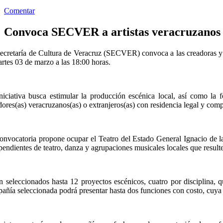
Comentar
Convoca SECVER a artistas veracruzanos 
ecretaría de Cultura de Veracruz (SECVER) convoca a las creadoras y c
artes 03 de marzo a las 18:00 horas.
niciativa busca estimular la producción escénica local, así como la 
dores(as) veracruzanos(as) o extranjeros(as) con residencia legal y com
onvocatoria propone ocupar el Teatro del Estado General Ignacio de la 
pendientes de teatro, danza y agrupaciones musicales locales que result
n seleccionados hasta 12 proyectos escénicos, cuatro por disciplina,
añía seleccionada podrá presentar hasta dos funciones con costo, cuya