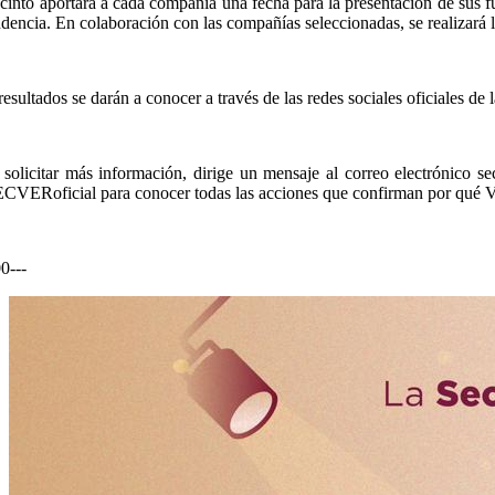
ecinto aportará a cada compañía una fecha para la presentación de sus fu
ndencia. En colaboración con las compañías seleccionadas, se realizará 
resultados se darán a conocer a través de las redes sociales oficiales 
 solicitar más información, dirige un mensaje al correo electrónico 
VERoficial para conocer todas las acciones que confirman por qué V
00---