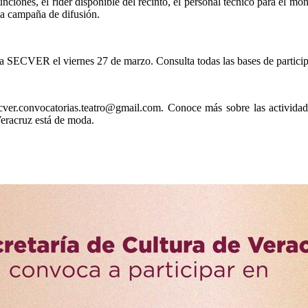
nciones, el rider disponible del recinto, el personal técnico para el mo
la campaña de difusión.
de la SECVER el viernes 27 de marzo. Consulta todas las bases de partic
secver.convocatorias.teatro@gmail.com. Conoce más sobre las activida
eracruz está de moda.