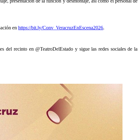
ntaje, presentación de la función y desmontaje, así como el personal de
ipación en
https://bit.ly/Conv_VeracruzEnEscena2026
.
des del recinto en @TeatroDelEstado y sigue las redes sociales de la