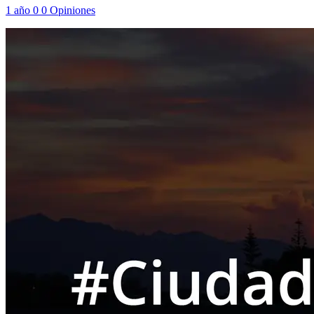
1 año
0
0
Opiniones