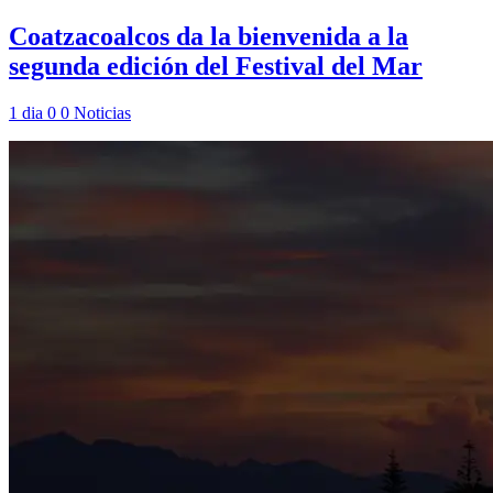
Coatzacoalcos da la bienvenida a la
segunda edición del Festival del Mar
1 dia
0
0
Noticias