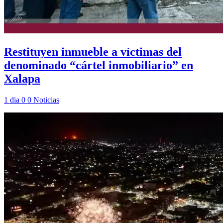
Restituyen inmueble a víctimas del
denominado “cártel inmobiliario” en
Xalapa
1 dia
0
0
Noticias