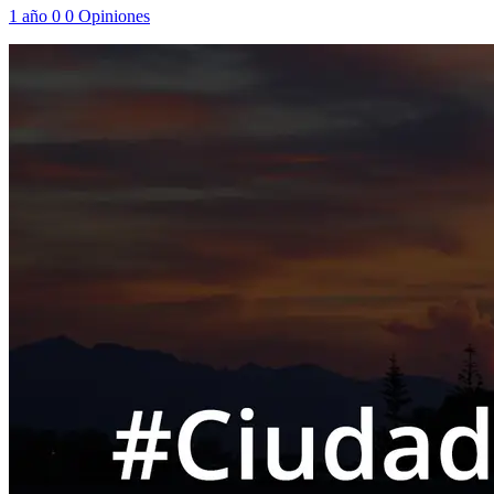
1 año
0
0
Opiniones